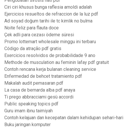
Pengobatan sirosis hati pdf
Ciri ciri khusus bunga raflesia arnoldi adalah
Ejercicios resueltos de refraccion de la luz pdf
Ad soyad doğum tarihi ile tc kimlik no bulma
Noite feliz para flauta doce
Çek adli para cezası ödeme süresi
Promo lottemart wholesale minggu ini terbaru
Código da atração pdf gratis
Exercicios resolvidos de probabilidade 9 ano
Methode de musculation au feminin lafay pdf gratuit
Contoh rencana kerja bulanan cleaning service
Enfermedad de behcet tratamiento pdf
Makalah audit pemasaran pdf
La casa de bernarda alba pdf anaya
Ti prego abbracciami gesù accordi
Public speaking topics pdf
Guru imam ibnu taimiyah
Contoh kelajuan dan kecepatan dalam kehidupan sehari-hari
Buku jaringan komputer